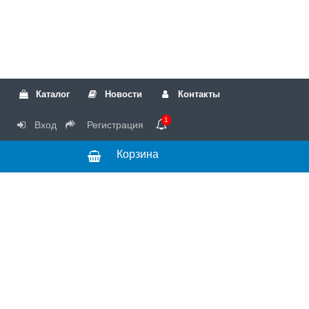
Каталог
Новости
Контакты
1
Вход
Регистрация
Корзина
РТК
Режим
+7(499)317-04-54
работы Пн-Чт с
+7(499)723-18-19
запчасти
10:00 до 17:00,
Пт с 10:00 до
15:00
© 2018 Запчасти
для стиральных
машин и другой
бытовой техники