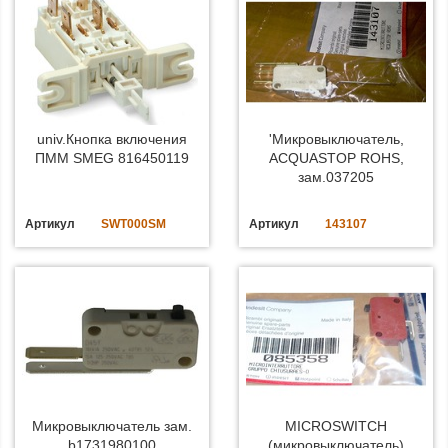
univ.Кнопка включения
'Микровыключатель,
ПММ SMEG 816450119
ACQUASTOP ROHS,
зам.037205
Артикул
SWT000SM
Артикул
143107
Микровыключатель зам.
MICROSWITCH
b1731980100
(микровыключатель)