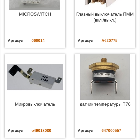
MICROSWITCH
Главный выключатель ПММ
(вкл./выкл.)
Артикул
060014
Артикул
A620775
Микровыключатель
датчик температуры T78
Артикул
o49018080
Артикул
647000557