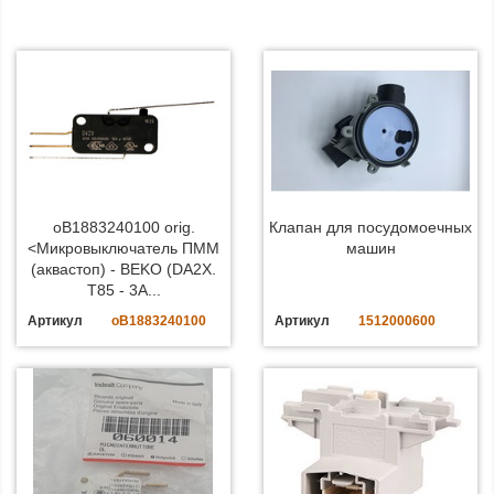
oB1883240100 orig.
Клапан для посудомоечных
<Микровыключатель ПММ
машин
(аквастоп) - BEKO (DA2X.
T85 - 3A...
Артикул
oB1883240100
Артикул
1512000600