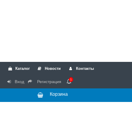
Каталог
Новости
Контакты
1
Вход
Регистрация
Корзина
РТК
Режим
+7(499)317-04-54
работы Пн-Чт с
+7(499)723-18-19
запчасти
10:00 до 17:00,
Пт с 10:00 до