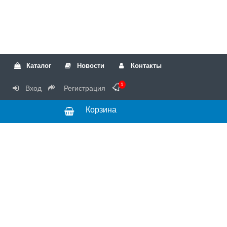
Каталог
Новости
Контакты
1
Вход
Регистрация
Корзина
РТК
Режим
+7(499)317-04-54
работы Пн-Чт с
+7(499)723-18-19
запчасти
10:00 до 17:00,
Пт с 10:00 до
15:00
© 2018 Запчасти
для стиральных
машин и другой
бытовой техники