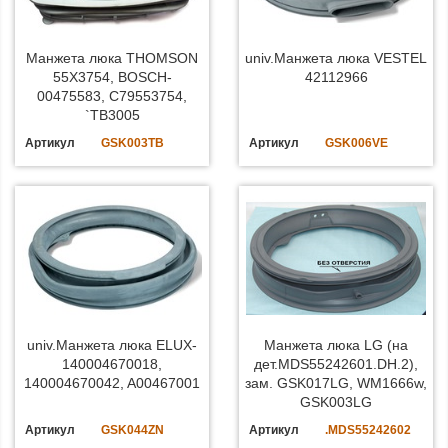
Манжета люка THOMSON
univ.Манжета люка VESTEL
55X3754, BOSCH-
42112966
00475583, C79553754,
`TB3005
Артикул
GSK003TB
Артикул
GSK006VE
univ.Манжета люка ELUX-
Манжета люка LG (на
140004670018,
дет.MDS55242601.DH.2),
140004670042, A00467001
зам. GSK017LG, WM1666w,
GSK003LG
Артикул
GSK044ZN
Артикул
.MDS55242602