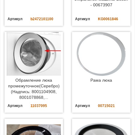
- 00673907
Артикул
b2472101100
Артикул
KG0061846
Обрамление люка
Рама люка
промежуточное(Серебро)
(Надпись: 8001104908,
8001078868,...
Артикул
11037095
Артикул
00715021