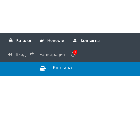
Каталог
Новости
Контакты
1
Вход
Регистрация
Корзина
РТК
Режим
+7(499)317-04-54
работы Пн-Чт с
+7(499)723-18-19
запчасти
10:00 до 17:00,
Пт с 10:00 до
15:00
© 2018 Запчасти
для стиральных
машин и другой
бытовой техники