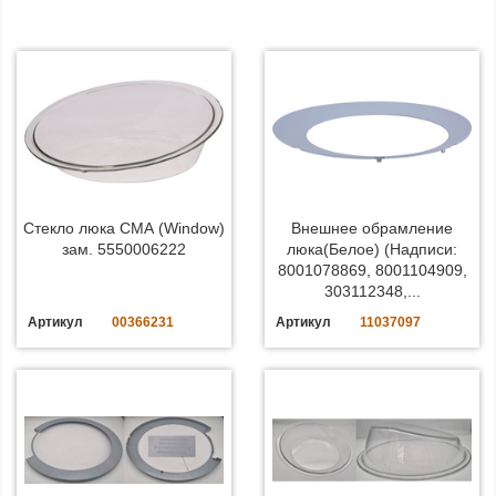
Стекло люка СМА (Window)
Внешнее обрамление
зам. 5550006222
люка(Белое) (Надписи:
8001078869, 8001104909,
303112348,...
Артикул
00366231
Артикул
11037097