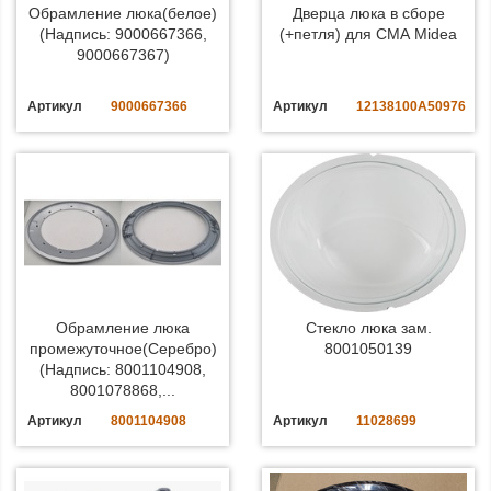
Обрамление люка(белое)
Дверца люка в сборе
(Надпись: 9000667366,
(+петля) для СМА Midea
9000667367)
Артикул
9000667366
Артикул
12138100A50976
Обрамление люка
Стекло люка зам.
промежуточное(Серебро)
8001050139
(Надпись: 8001104908,
8001078868,...
Артикул
8001104908
Артикул
11028699