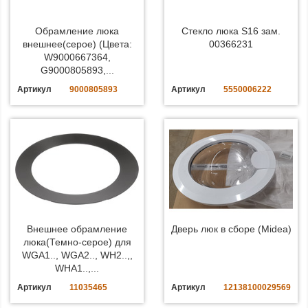
Обрамление люка
Стекло люка S16 зам.
внешнее(серое) (Цвета:
00366231
W9000667364,
G9000805893,...
Артикул
9000805893
Артикул
5550006222
Внешнее обрамление
Дверь люк в сборе (Midea)
люка(Темно-серое) для
WGA1.., WGA2.., WH2..,,
WHA1..,...
Артикул
11035465
Артикул
12138100029569