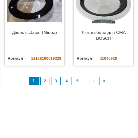
Дверь в сборе (Midea)
Люк в сборе для СМА
BOSCH
Артикул
12138100019328
Артикул
11045928
1
…
2
3
4
5
›
»