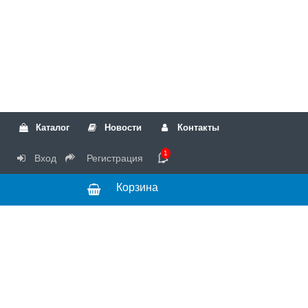
Каталог
Новости
Контакты
1
Вход
Регистрация
Корзина
РТК
Режим
+7(499)317-04-54
работы Пн-Чт с
+7(499)723-18-19
запчасти
10:00 до 17:00,
Пт с 10:00 до
15:00
© 2018 Запчасти