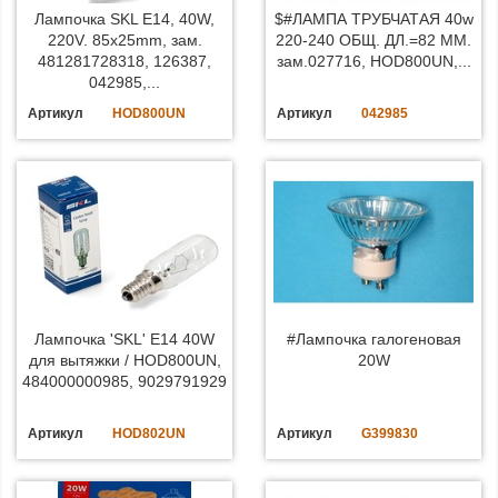
Лампочка SKL E14, 40W,
$#ЛАМПА ТРУБЧАТАЯ 40w
220V. 85x25mm, зам.
220-240 ОБЩ. ДЛ.=82 MM.
481281728318, 126387,
зам.027716, HOD800UN,...
042985,...
Артикул
HOD800UN
Артикул
042985
Лампочка 'SKL' E14 40W
#Лампочка галогеновая
для вытяжки / HOD800UN,
20W
484000000985, 9029791929
Артикул
HOD802UN
Артикул
G399830