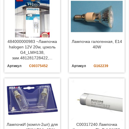
484000000983 ~Лампочка
Лампочка галогенная, E14
halogen 12V 20w, цоколь
40W
G4_LMH138,
зам.481281728422,...
Артикул
C00375452
Артикул
G162239
ЛампочкИ (компл-2шт) для
C00317240 Лампочка