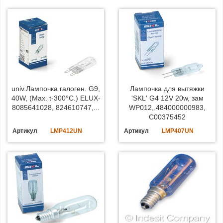
univ.Лампочка галоген. G9,
Лампочка для вытяжки
40W, (Max. t-300°C.) ELUX-
'SKL' G4 12V 20w, зам
8085641028, 824610747,...
WP012,.484000000983,
C00375452
Артикул
LMP412UN
Артикул
LMP407UN