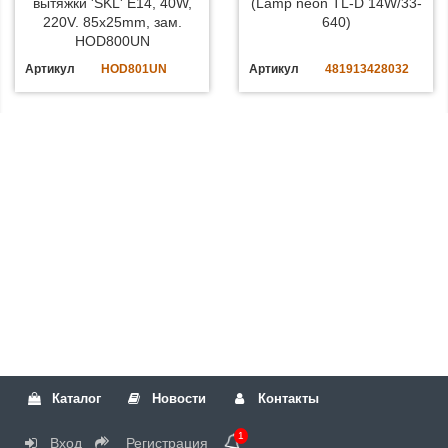
вытяжки 'SKL' E14, 40W,
(Lamp neon TL-D 14W/33-
220V. 85x25mm, зам.
640)
HOD800UN
Артикул
HOD801UN
Артикул
481913428032
Каталог
Новости
Контакты
1
Вход
Регистрация