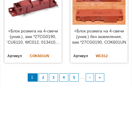
<Блок розжига на 4-свечи
<Блок розжига на 4-свечи
(унив.), зам.*27CG0190,
(унив.) без заземления,
`CU6110, WC012, 013410,...
зам.*27CG0190, COK601UN
Артикул
COK601UN
Артикул
WC012
1
…
2
3
4
5
›
»