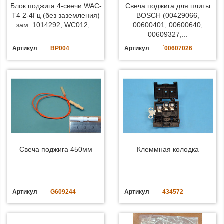
Блок поджига 4-свечи WAC-
Свеча поджига для плиты
Т4 2-4Гц (без заземления)
BOSCH (00429066,
зам. 1014292, WC012,...
00600401, 00600640,
00609327,...
Артикул
BP004
Артикул
`00607026
Свеча поджига 450мм
Клеммная колодка
Артикул
G609244
Артикул
434572