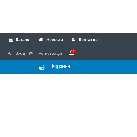
Каталог
Новости
Контакты
1
Вход
Регистрация
Корзина
РТК
Режим
+7(499)317-04-54
работы Пн-Чт с
+7(499)723-18-19
запчасти
10:00 до 17:00,
Пт с 10:00 до
15:00
© 2018 Запчасти
для стиральных
машин и другой
бытовой техники