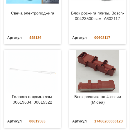
Свеча электроподжига
Блок розжига плиты, Bosch-
00423500 зам. A602117
Артикул
445136
Артикул
00602117
Головка поджига зам.
Блок розжига на 4-свечи
00619634, 00615322
(Midea)
Артикул
00619583
Артикул
17466200000123