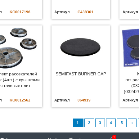
л
KG0017196
Артикул
G438361
Артикул
лект рассекателей
SEMIFAST BURNER CAP
к (4шт.) с крышками
газ.ра
я газовых плит
(03
(032429
л
KG0012562
Артикул
064919
Артикул
1
2
3
4
5
›
1