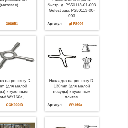
(матовая)
быстр. д. PS50113-01-003
Gefest зам. PS50113-00-
003
308651
Артикул
gf-FS006
ка на решетку D-
Накладка на решетку D-
mm (для малой
130mm (для малой
ды) к кухонным
посуды) к кухонным
ам/ WY160a,...
плитам
COK900ID
Артикул
WY160a