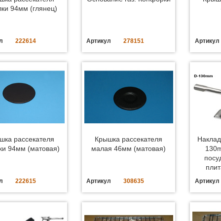
лки 94мм (глянец)
л
222614
Артикул
278151
Артикул
шка рассекателя
Крышка рассекателя
Наклад
ки 94мм (матовая)
малая 46мм (матовая)
130
посу
плит
л
222615
Артикул
308635
Артикул