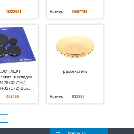
G222621
Артикул
G567789
КОМПЛЕКТ
рассекатель
ссекат.+накладок
2428+027167;
+027172)-2шт.;...
053055
Артикул
032226
»
Корзина