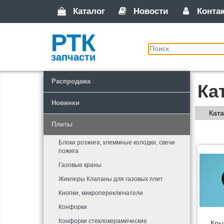
Каталог
Новости
Конта
РТК
запчасти
Распродажа
Ка
Новинки
Ката
Плиты
Блоки розжига, клеммные колодки, свечи
пожига
Газовые краны
Жиклеры Клапаны для газовых плит
Кнопки, микропереключатели
Конфорки
Конфорки стеклокерамические
Кры