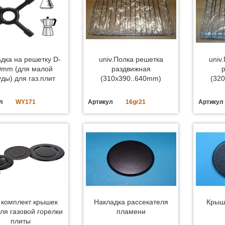
дка на решетку D-
univ.Полка решетка
univ
0mm (для малой
раздвижная
ды) для газ.плит
(310x390..640mm)
(32
л
WY171
Артикул
16gr21
Артикул
 комплект крышек
Накладка рассекателя
Крыш
для газовой горелки
пламени
плиты