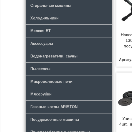
Стиральные машины
Холодильники
Мелкая БТ
Накла
13
Аксессуары
посу
Водонагреватели, сауны
Артику
Пылесосы
Микроволновые печи
Мясорубки
Газовые котлы ARISTON
Унив
Посудомоечные машины
4шт., 