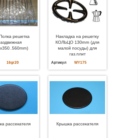
.Полка решетка
Накладка на решетку
раздвижная
КОЛЬЦО 130mm (для
0x350..560mm)
малой посуды) для
газ.плит
16gr20
Артикул
WY175
ка рассекателя
Крышка рассекателя