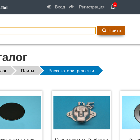
1
кты
Вход
Регистрация
Найти
талог
лог
Плиты
Рассекатели, решетки
шка рассекателя
Основание газ. Конфорки
Крыш