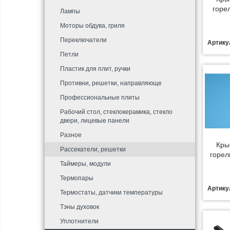
горе
Лампы
Моторы обдува, гриля
Переключатели
Артику
Петли
Пластик для плит, ручки
Противни, решетки, направляюще
Профессиональные плиты
Рабочий стол, стеклокерамика, стекло
двери, лицевые панели
Разное
Кры
Рассекатели, решетки
горел
Таймеры, модули
Термопары
Артику
Термостаты, датчики температуры
Тэны духовок
Уплотнители