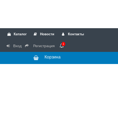
Каталог
Новости
Контакты
1
Вход
Регистрация
Корзина
РТК
Режим
+7(499)317-04-54
работы Пн-Чт с
+7(499)723-18-19
запчасти
10:00 до 17:00,
Пт с 10:00 до
15:00
© 2018 Запчасти
для стиральных
машин и другой
бытовой техники