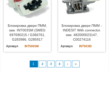
Блокировка двери ПММ,
Блокировка двери ПММ -
зам. INT003SM {SMEG
INDESIT With connector.
697690215 / G366761,
зам. 482000023147,
G283986, G285917
C00274116
Артикул
INT506SM
Артикул
INT503ID
1
2
3
4
›
»