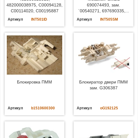
482000038975, C00094128,
690074493, зам.
C00114020, C00195887
`00540271, 697690335,...
Артикул
INT501ID
Артикул
INT505SM
Блокировка ПММ
Блокиратор двери ПММ
зам. G306387
Артикул
b1510600300
Артикул
oG192125