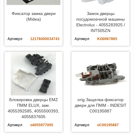
Фиксатор замка двери
Замок дверцы
(Midea)
посудомоечной машины
Electrolux - 4055283925 /
INT505ZN
Артикул
12176000034743
Артикул
KG0067865
Блокировка дверцы EMZ
orig.Защелка-фиксатор
ПММ ELUX, зам.
двери для ПММ - INDESIT
4055392585, 4055500393,
C00195887
4055837605
Артикул
o4055977005
Артикул
oC00195887