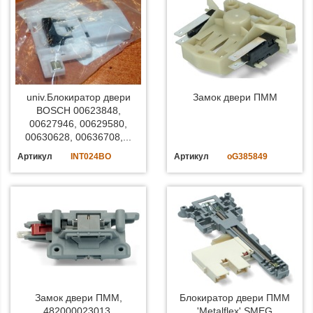
univ.Блокиратор двери
Замок двери ПММ
BOSCH 00623848,
00627946, 00629580,
00630628, 00636708,...
Артикул
INT024BO
Артикул
oG385849
Замок двери ПММ,
Блокиратор двери ПММ
482000023013,
'Metalflex' SMEG