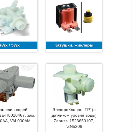
4Wx / 5Wx
Катушки, жиклеры
ан слив-спрей,
ЭлектроКлапан 'TP' (с
sa-H8010467, зам.
датчиком уровня воды)
0AA, VAL000AM
Zanussi 1523650107,
`ZN5206