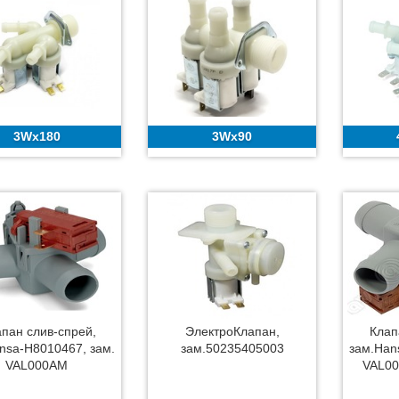
3Wx180
3Wx90
апан слив-спрей,
ЭлектроКлапан,
Клап
nsa-H8010467, зам.
зам.50235405003
зам.Han
VAL000AM
VAL00