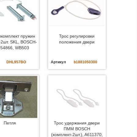
мкомплект пружин
Трос регулировки
2шт. SKL, BOSCH-
положения двери
754866, WB503
DHL957BO
Артикул
b1881050300
Петля
Трос удержания двери
ПММ BOSCH
(комплект-2шт.), A611370,