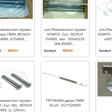
Ремкомплект пружин
univ.Ремкомплект пружин
univ.Ре
вери ПММ, BOSCH-
КОМПЛ.-2шт., BOSCH
КОМПЛ.-
4866, A754866,...
754869, зам. `00540239,
o00
DHL955BO,...
л
WB503
Артикул
WB500
Артикул
Ремкомплект пружин
ПРУЖИНА двери ПММ
.-2шт. SKL, BOSCH
ELUX `1527529000
4869, (L-120mm,