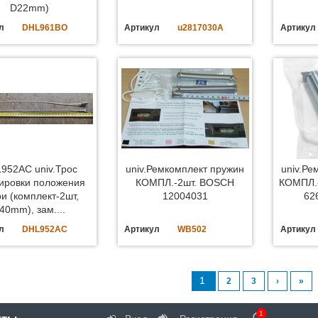
D22mm)
л
DHL961BO
Артикул
u2817030A
Артикул
952AC univ.Трос
univ.Ремкомплект пружин
univ.Ре
ировки положения
КОМПЛ.-2шт. BOSCH
КОМПЛ.
и (комплект-2шт,
12004031
62
40mm), зам....
л
DHL952AC
Артикул
WB502
Артикул
1
2
3
›
»
1