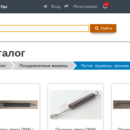
1
кты
Вход
Регистрация
Найти
талог
лог
Посудомоечные машины
Петли, пружины, тросики
ина двери ПММ /
Пружина двери ПММ
Пружи