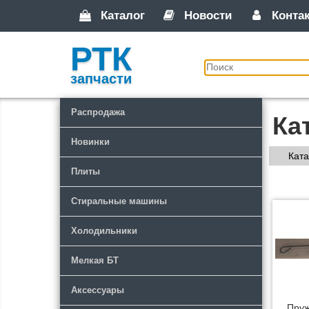
Каталог
Новости
Конта
РТК
запчасти
Распродажа
Ка
Новинки
Ката
Плиты
Стиральные машины
Холодильники
Мелкая БТ
Аксессуары
Пруж