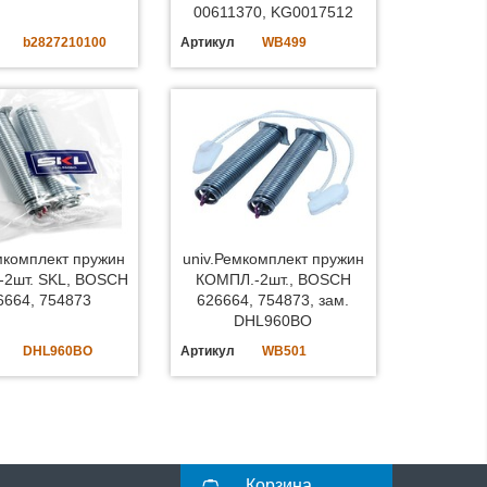
00611370, KG0017512
b2827210100
Артикул
WB499
мкомплект пружин
univ.Ремкомплект пружин
-2шт. SKL, BOSCH
КОМПЛ.-2шт., BOSCH
6664, 754873
626664, 754873, зам.
DHL960BO
DHL960BO
Артикул
WB501
Корзина