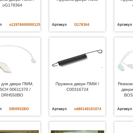
oG178364
л
o12976000000125
Артикул
G178364
Артикул
 для двери ПММ,
Пружина двери ПММ /
Ремком
SCH 00611370 /
C00316724
двери
DRH550BO
BOS
л
DRH552BO
Артикул
o480140101074
Артикул