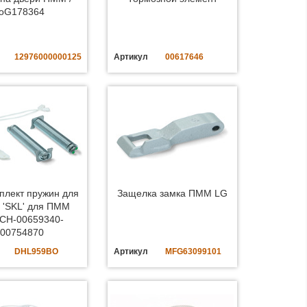
oG178364
12976000000125
Артикул
00617646
плект пружин для
Защелка замка ПММ LG
 'SKL' для ПММ
CH-00659340-
00754870
DHL959BO
Артикул
MFG63099101