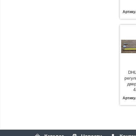
Артику
DHL
регул
двер
4
Артику