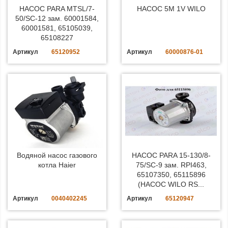
НАСОС PARA MTSL/7-
НАСОС 5M 1V WILO
50/SC-12 зам. 60001584,
60001581, 65105039,
65108227
Артикул
65120952
Артикул
60000876-01
Водяной насос газового
НАСОС PARA 15-130/8-
котла Haier
75/SC-9 зам. RPI463,
65107350, 65115896
(НАСОС WILO RS...
Артикул
0040402245
Артикул
65120947