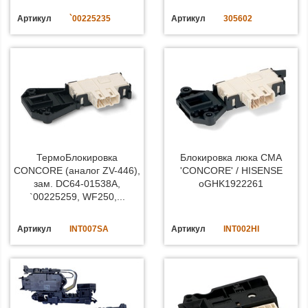
Артикул
`00225235
Артикул
305602
ТермоБлокировка
Блокировка люка СМА
CONCORE (аналог ZV-446),
'CONCORE' / HISENSE
зам. DC64-01538A,
oGHK1922261
`00225259, WF250,...
Артикул
INT007SA
Артикул
INT002HI