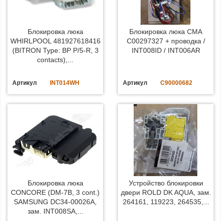
Блокировка люка
Блокировка люка СМА
WHIRLPOOL 481927618416
C00297327 + проводка /
(BITRON Type: BP P/5-R, 3
INT008ID / INT006AR
contacts),...
Артикул
INT014WH
Артикул
C90000682
Блокировка люка
Устройство блокировки
CONCORE (DM-7B, 3 cont.)
двери ROLD DK AQUA, зам.
SAMSUNG DC34-00026A,
264161, 119223, 264535,...
зам. INT008SA,...