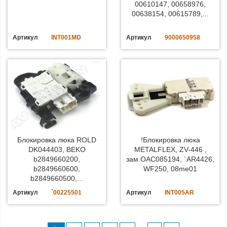
00610147, 00658976,
00638154, 00615789,...
Артикул
INT001MD
Артикул
9000650958
Блокировка люка ROLD
!Блокировка люка
DK044403, BEKO
METALFLEX, ZV-446 ,
b2849660200,
зам.OAC085194, `AR4426,
b2849660600,
WF250, 08me01
b2849660500,...
Артикул
`00225501
Артикул
INT005AR