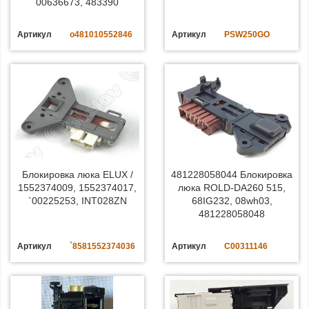
00636673, 483390
Артикул
o481010552846
Артикул
PSW250GO
Блокировка люка ELUX /
481228058044 Блокировка
1552374009, 1552374017,
люка ROLD-DA260 515,
`00225253, INT028ZN
68IG232, 08wh03,
481228058048
Артикул
`8581552374036
Артикул
C00311146