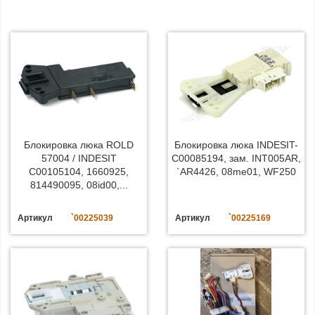
Блокировка люка ROLD
Блокировка люка INDESIT-
57004 / INDESIT
C00085194, зам. INT005AR,
C00105104, 1660925,
`AR4426, 08me01, WF250
814490095, 08id00,...
Артикул
`00225039
Артикул
`00225169