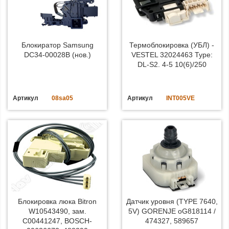
Блокиратор Samsung
Термоблокировка (УБЛ) -
DC34-00028B (нов.)
VESTEL 32024463 Type:
DL-S2. 4-5 10(6)/250
Артикул
08sa05
Артикул
INT005VE
Блокировка люка Bitron
Датчик уровня (TYPE 7640,
W10543490, зам.
5V) GORENJE oG818114 /
C00441247, BOSCH-
474327, 589657