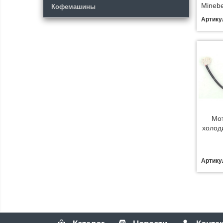
Minebe
Кофемашины
Артику
Мот
холод
Артику