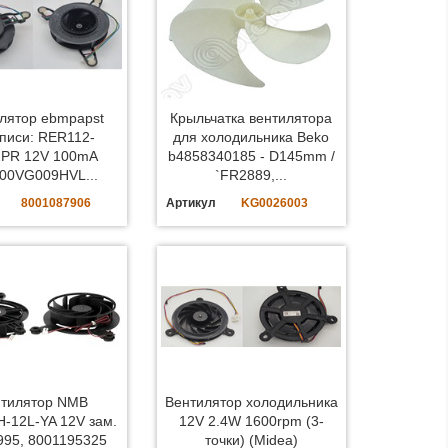
лятор ebmpapst
Крыльчатка вентилятора
писи: RER112-
для холодильника Beko
2PR 12V 100mA
b4858340185 - D145mm /
00VG009HVL...
`FR2889,...
8001087906
Артикул
KG0026003
тилятор NMB
Вентилятор холодильника
-12L-YA 12V зам.
12V 2.4W 1600rpm (3-
995, 8001195325
точки) (Midea)