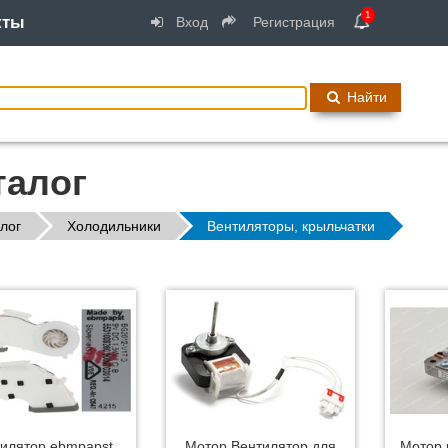
1
кты
Вход
Регистрация
Найти
талог
лог
Холодильники
Вентиляторы, крыльчатки
илятор ebmpapst
Мотор Вентилятор для
Мотор 