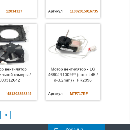
12034327
Артикул
11002015016735
ор вентилятор
Мотор вентилятор - LG
ильной камеры /
4680JR1009F* (шток L45 /
C00312642
d-3.2mm) / `FR2896
`481202858346
Артикул
MTF717RF
»
Корзина