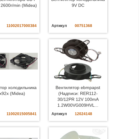
 2600r/min (Midea)
9V DC
11002017000384
Артикул
00751368
тор холодильника
Вентилятор ebmpapst
x92x (Midea)
(Надписи: RER112-
30/12PR 12V 100mA
1.2W00VG009HVL...
11002015005841
Артикул
12024148