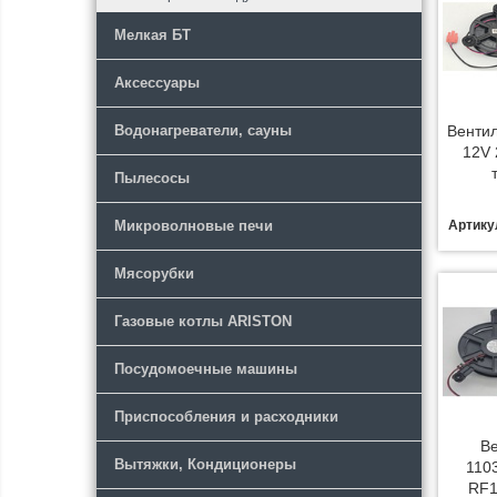
Мелкая БТ
Аксессуары
Водонагреватели, сауны
Вентил
12V 
Пылесосы
Микроволновые печи
Артику
Мясорубки
Газовые котлы ARISTON
Посудомоечные машины
Приспособления и расходники
В
Вытяжки, Кондиционеры
110
RF1