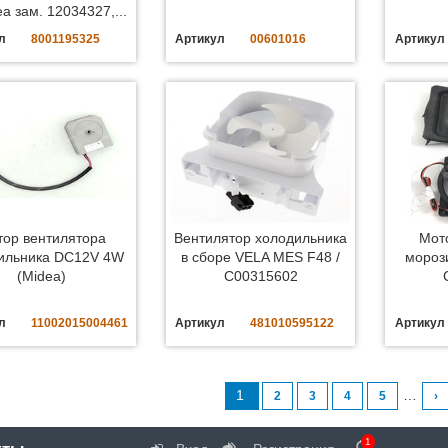
a зам. 12034327,...
л
8001195325
Артикул
00601016
Артикул
ор вентилятора
Вентилятор холодильника
Мот
ильника DC12V 4W
в сборе VELA MES F48 /
мороз
(Midea)
C00315602
л
11002015004461
Артикул
481010595122
Артикул
1
…
2
3
4
5
›
1