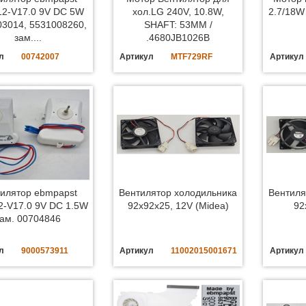
2-V17.0 9V DC 5W
хол.LG 240V, 10.8W,
2.7/18W
03014, 5531008260,
SHAFT: 53MM /
зам....
.4680JB1026B
л
00742007
Артикул
MTF729RF
Артикул
илятор ebmpapst
Вентилятор холодильника
Вентиля
-V17.0 9V DC 1.5W
92x92x25, 12V (Midea)
92
зам. 00704846
л
9000573911
Артикул
11002015001671
Артикул