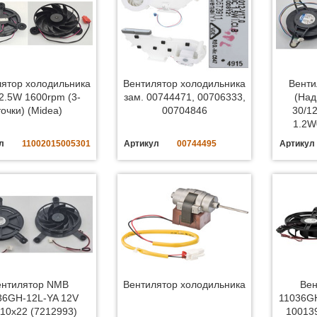
ятор холодильника
Вентилятор холодильника
Венти
2.5W 1600rpm (3-
зам. 00744471, 00706333,
(Над
точки) (Midea)
00704846
30/1
1.2W
л
11002015005301
Артикул
00744495
Артикул
ентилятор NMB
Вентилятор холодильника
Вен
36GH-12L-YA 12V
11036GH
10x22 (7212993)
10013