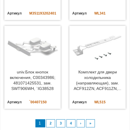
Артикул
M351193202401
Артикул
WL341
univ.Блок кнопок
Комплект для двери
включения, C00343986;
холодильника
481071425531, зам.
(направляющая), зам.
SWT906WH, `IG38528
ACF912ZN, ACF911ZN,...
Артикул
`00407150
Артикул
WL515
1
2
3
4
›
»