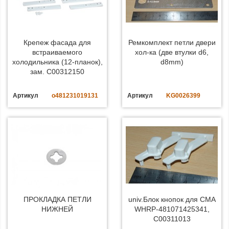
Крепеж фасада для
Ремкомплект петли двери
встраиваемого
хол-ка (две втулки d6,
холодильника (12-планок),
d8mm)
зам. C00312150
Артикул
o481231019131
Артикул
KG0026399
ПРОКЛАДКА ПЕТЛИ
univ.Блок кнопок для СМА
НИЖНЕЙ
WHRP-481071425341,
C00311013