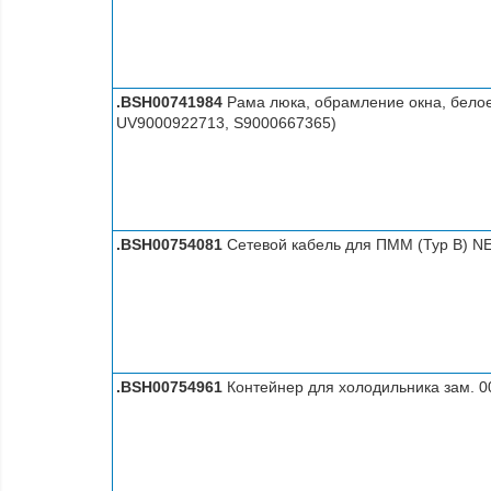
.BSH00741984
Рама люка, обрамление окна, белое
UV9000922713, S9000667365)
.BSH00754081
Сетевой кабель для ПММ (Typ B) NEM
.BSH00754961
Контейнер для холодильника зам. 0