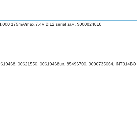
000 175mA/max.7.4V BI12 serial зам. 9000824818
0619468, 00621550, 00619468un, 85496700, 9000735664, INT014BO