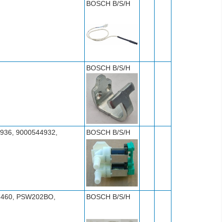
BOSCH B/S/H
BOSCH B/S/H
936, 9000544932,
BOSCH B/S/H
27460, PSW202BO,
BOSCH B/S/H