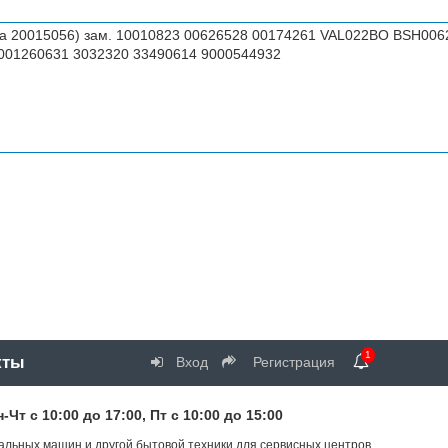
ока 20015056) зам. 10010823 00626528 00174261 VAL022BO BSH00
001260631 3032320 33490614 9000544932
1
кты
Вход
Регистрация
т с 10:00 до 17:00, Пт с 10:00 до 15:00
альных машин и другой бытовой техники для сервисных центров.