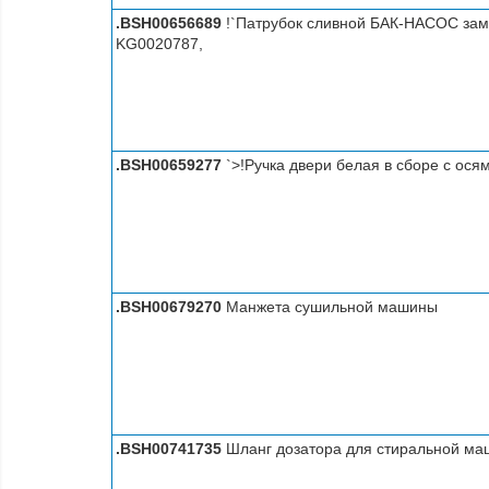
.BSH00656689
!`Патрубок сливной БАК-НАСОС зам
KG0020787,
.BSH00659277
`>!Ручка двери белая в сборе с ос
.BSH00679270
Манжета сушильной машины
.BSH00741735
Шланг дозатора для стиральной м