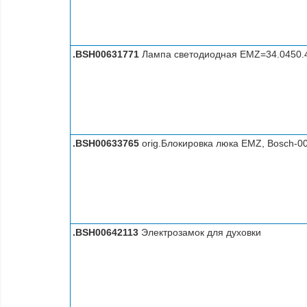
.BSH00631771
Лампа светодиодная EMZ=34.0450.4.
.BSH00633765
orig.Блокировка люка EMZ, Bosch-0
.BSH00642113
Электрозамок для духовки