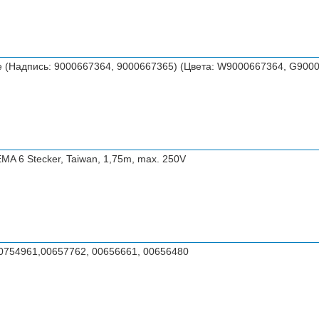
 (Надпись: 9000667364, 9000667365) (Цвета: W9000667364, G9000
A 6 Stecker, Taiwan, 1,75m, max. 250V
0754961,00657762, 00656661, 00656480