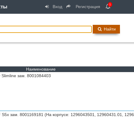
1
кты
Вход
Регистрация
Найти
Наименование
limline зам. 8001084403
5x зам. 8001169181 (На корпусе: 1296043501, 12960431.01, 129