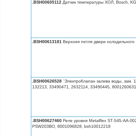
.BSH00605112
Датчик температуры ХОЛ, Bosch,
.BSH00613181
Верхняя петля двери холодильного 
.BSH00626528
`ЭлектроКлапан залива воды, зам. 
132213, 33490471, 2632114, 33490445, 8001260631
.BSH00627460
Реле уровня Metalflex ST-545-AA-0
PSW203BO, 8001096828, bsh10012218