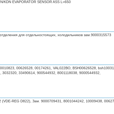
 KGN/KDN EVAPORATOR SENSOR ASS L=650
отделения для отдельностоящих, холодильников зам.9000315573
10010823, 00626528, 00174261, VAL022BO, BSH00626528, bsh10031
, 3032320, 33490614, 900544932, 8001118038, 9000544932,
02 (VDE-REG D822), Зам. 9000709431, 8001044242, 10009438, 006