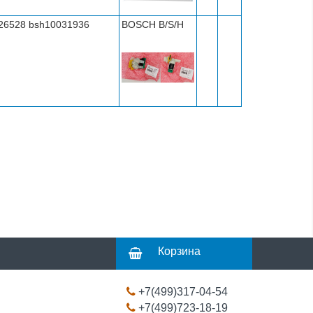
626528 bsh10031936
BOSCH B/S/H
Корзина
+7(499)317-04-54
+7(499)723-18-19