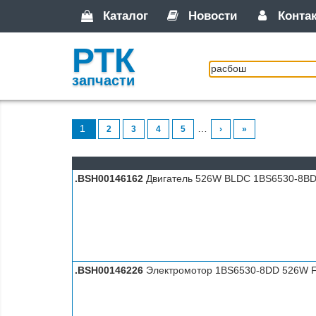
Каталог
Новости
Конта
РТК
запчасти
1
…
2
3
4
5
›
»
.BSH00146162
Двигатель 526W BLDC 1BS6530-8BD S
.BSH00146226
Электромотор 1BS6530-8DD 526W F S