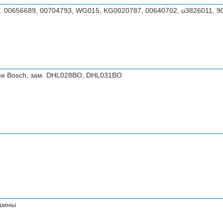
. 00656689, 00704793, WG015, KG0020787, 00640702, u3826011, 
ями Bosch, зам. DHL028BO, DHL031BO
ашины