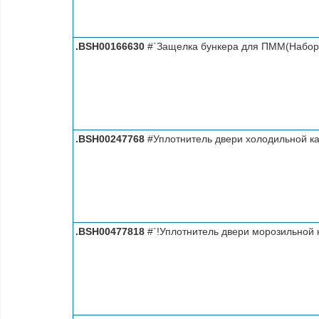
.BSH00166630
#`Защелка бункера для ПММ(Набор д
.BSH00247768
#Уплотнитель двери холодильной к
.BSH00477818
#`!Уплотнитель двери морозильной 