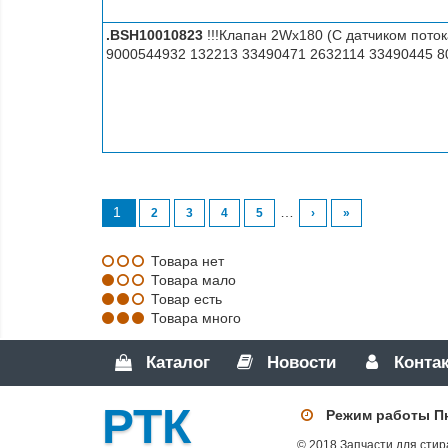
.BSH10010823
!!!Клапан 2Wx180 (C датчиком пот
9000544932 132213 33490471 2632114 33490445 8
1
…
2
3
4
5
›
»
Товара нет
Товара мало
Товар есть
Товара много
Каталог
Новости
Конта
РТК
Режим работы Пн-Ч
© 2018 Запчасти для стир